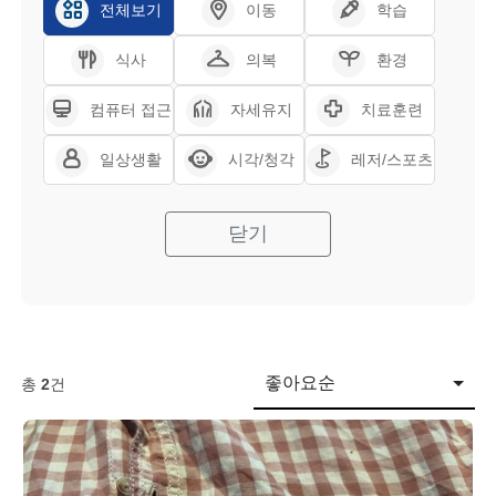
전체보기
이동
학습
식사
의복
환경
컴퓨터 접근
자세유지
치료훈련
일상생활
시각/청각
레저/스포츠
닫기
좋아요순
총
2
건