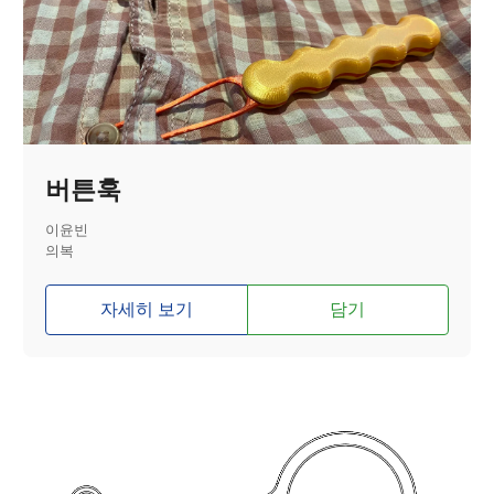
버튼훅
이윤빈
의복
자세히 보기
담기