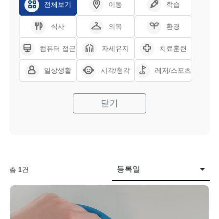
전체보기
이동
학습
식사
의복
환경
컴퓨터 접근
자세유지
치료훈련
일상생활
시각/청각
레저/스포츠
닫기
등록일
총
1
건