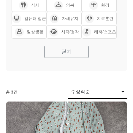
식사
의복
환경
컴퓨터 접근
자세유지
치료훈련
일상생활
시각/청각
레저/스포츠
닫기
수상작순
총
3
건