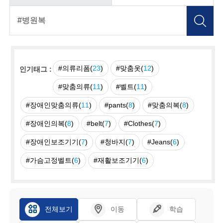
#의류리폼(
23
)
#맞춤옷(
12
)
인기태그 :
#맞춤의류(
11
)
#벨트(
11
)
#장애인맞춤의류(
11
)
#pants(
8
)
#맞춤의복(
8
)
#장애인의복(
8
)
#belt(
7
)
#Clothes(
7
)
#장애인보조기기(
7
)
#청바지(
7
)
#Jeans(
6
)
#가슴고정벨트(
6
)
#재활보조기기(
6
)
전체보기
이동
학습