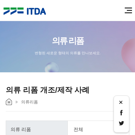
의류 리폼
변형된 새로운 형태의 의류를 만나보세요.
의류 리폼 개조/제작 사례
×
의류리폼