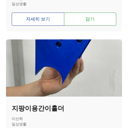
일상생활
자세히 보기
담기
지팡이용간이홀더
이선학
일상생활