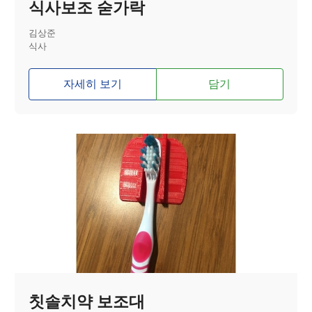
식사보조 숟가락
김상준
식사
자세히 보기
담기
칫솔치약 보조대