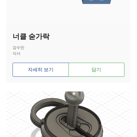
너클 숟가락
강수민
식사
자세히 보기
담기