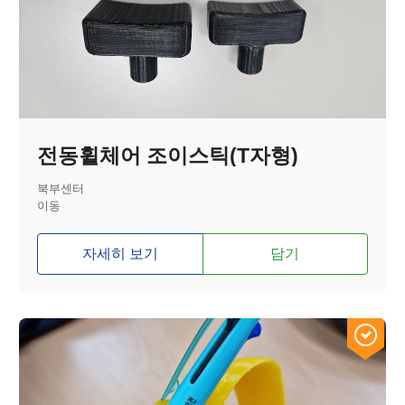
전동휠체어 조이스틱(T자형)
북부센터
이동
자세히 보기
담기