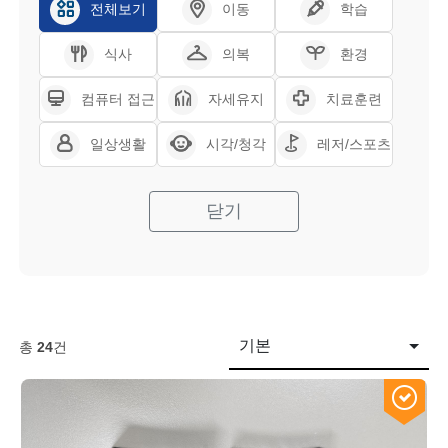
전체보기
이동
학습
식사
의복
환경
컴퓨터 접근
자세유지
치료훈련
일상생활
시각/청각
레저/스포츠
닫기
기본
총
24
건