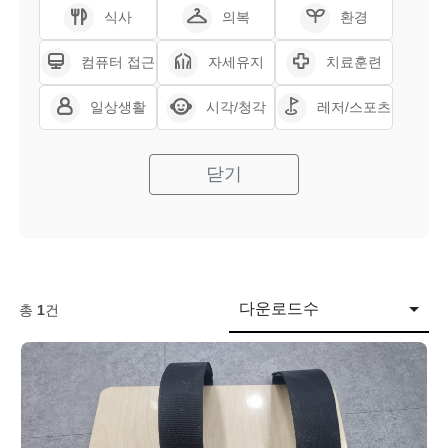
식사
의복
환경
컴퓨터 접근
자세유지
치료훈련
일상생활
시각/청각
레저/스포츠
닫기
다운로드수
총
1
건