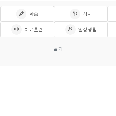
학습
식사
치료훈련
일상생활
닫기