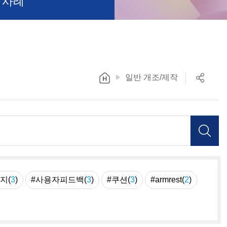
 사례
일반 개조/제작
지(
3
)
#사용자피드백(
3
)
#쿠션(
3
)
#armrest(
2
)