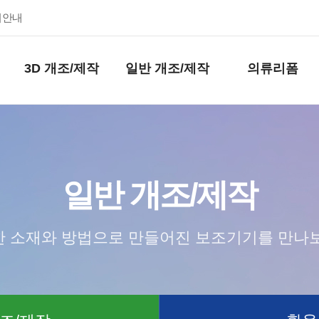
키안내
3D 개조/제작
일반 개조/제작
의류리폼
일반 개조/제작
 소재와 방법으로 만들어진 보조기기를 만나