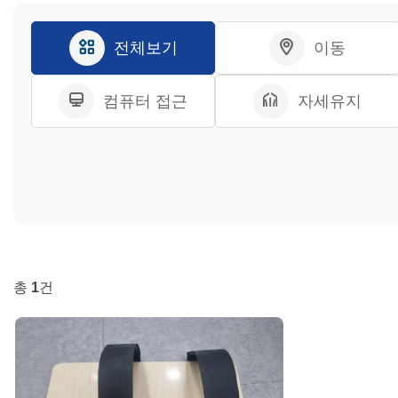
전체보기
이동
컴퓨터 접근
자세유지
총
1
건