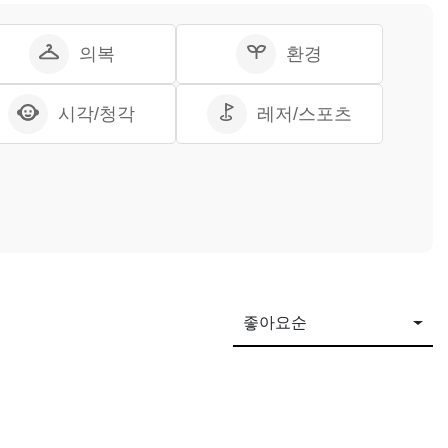
의복
환경
시각/청각
레저/스포츠
좋아요순