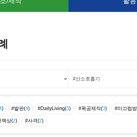
조/제작
활용
례
4
)
#발판(
4
)
#DailyLiving(
3
)
#목공제작(
3
)
#미끄럼방
릎책상(
2
)
#사격(
2
)