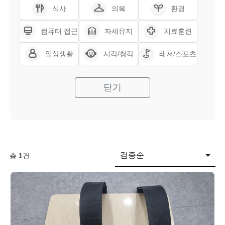
식사
의복
환경
컴퓨터 접근
자세유지
치료훈련
일상생활
시각/청각
레저/스포츠
닫기
검증순
총
1
건