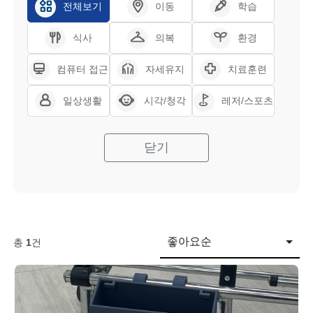
전체보기
이동
학습
식사
의복
환경
컴퓨터 접근
자세유지
치료훈련
일상생활
시각/청각
레저/스포츠
닫기
좋아요순
총
1
건