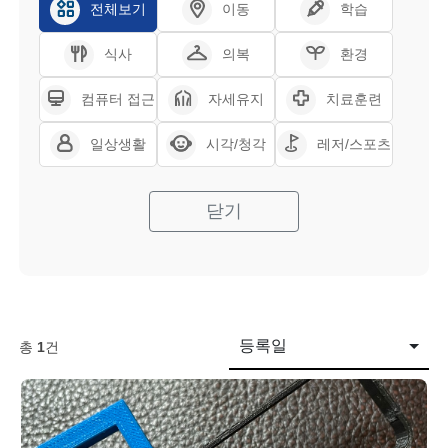
전체보기
이동
학습
식사
의복
환경
컴퓨터 접근
자세유지
치료훈련
일상생활
시각/청각
레저/스포츠
닫기
등록일
총
1
건