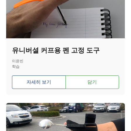
유니버셜 커프용 펜 고정 도구
이윤빈
학습
자세히 보기
담기