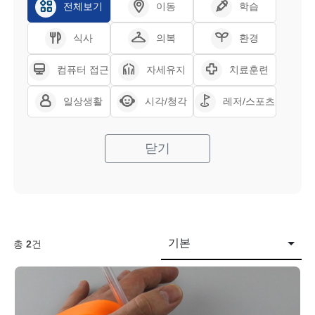
전체보기
이동
학습
식사
의복
환경
컴퓨터 접근
자세유지
치료훈련
일상생활
시각/청각
레저/스포츠
닫기
기본
총
2
건