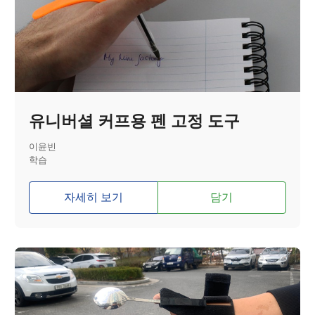
유니버셜 커프용 펜 고정 도구
이윤빈
학습
자세히 보기
담기