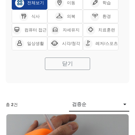
전체보기
이동
학습
식사
의복
환경
컴퓨터 접근
자세유지
치료훈련
일상생활
시각/청각
레저/스포츠
닫기
검증순
총
2
건