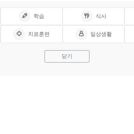
학습
식사
치료훈련
일상생활
닫기