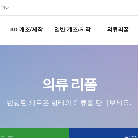
키안내
3D 개조/제작
일반 개조/제작
의류리폼
의류 리폼
변형된 새로운 형태의 의류를 만나보세요.