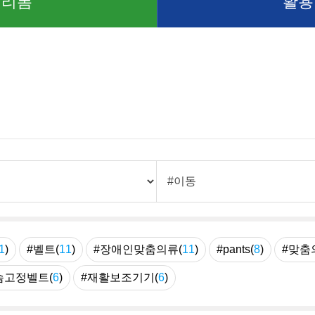
 리폼
활용
1
)
#벨트(
11
)
#장애인맞춤의류(
11
)
#pants(
8
)
#맞춤
슴고정벨트(
6
)
#재활보조기기(
6
)