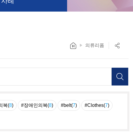
 사례
의류리폼
의복(
8
)
#장애인의복(
8
)
#belt(
7
)
#Clothes(
7
)