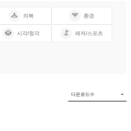
의복
환경
시각/청각
레저/스포츠
다운로드수