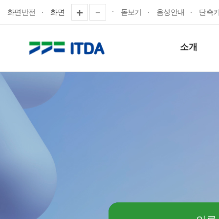
화면반전
화면
돋보기
음성안내
단축
소개