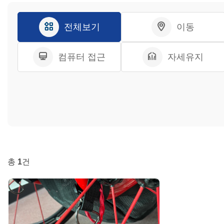
전체보기
이동
컴퓨터 접근
자세유지
총
1
건