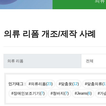
의류
의류 리폼 개조/제작 사례
인기태그 :
#의류리폼(
23
)
#맞춤옷(
12
)
#맞춤의류(
1
#장애인보조기기(
7
)
#청바지(
7
)
#Jeans(
6
)
#가