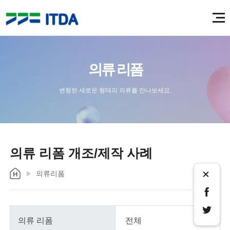
의류 리폼
변형된 새로운 형태의 의류를 만나보세요.
의류 리폼 개조/제작 사례
×
의류리폼