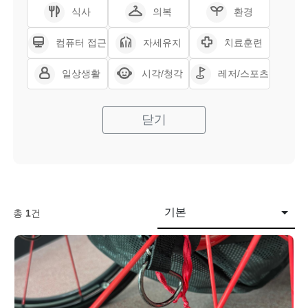
식사
의복
환경
컴퓨터 접근
자세유지
치료훈련
일상생활
시각/청각
레저/스포츠
닫기
기본
총
1
건