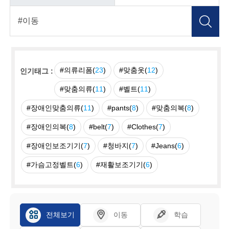
#의류리폼(
23
)
#맞춤옷(
12
)
인기태그 :
#맞춤의류(
11
)
#벨트(
11
)
#장애인맞춤의류(
11
)
#pants(
8
)
#맞춤의복(
8
)
#장애인의복(
8
)
#belt(
7
)
#Clothes(
7
)
#장애인보조기기(
7
)
#청바지(
7
)
#Jeans(
6
)
#가슴고정벨트(
6
)
#재활보조기기(
6
)
전체보기
이동
학습