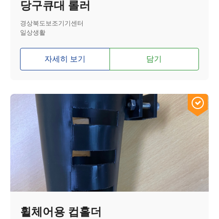
당구큐대 롤러
경상북도보조기기센터
일상생활
자세히 보기
담기
휠체어용 컵홀더