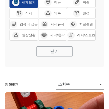
전체보기
이동
학습
식사
의복
환경
컴퓨터 접근
자세유지
치료훈련
일상생활
시각/청각
레저/스포츠
닫기
조회수
총
568
건