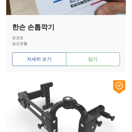
한손 손톱깍기
문경호
일상생활
자세히 보기
담기