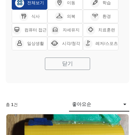
전체보기
이동
학습
식사
의복
환경
컴퓨터 접근
자세유지
치료훈련
일상생활
시각/청각
레저/스포츠
닫기
좋아요순
총
1
건