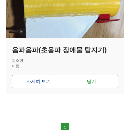
음파음파(초음파 장애물 탐지기)
김소연
이동
자세히 보기
담기
1