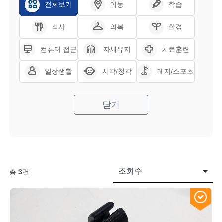
전체보기
이동
학습
식사
의복
환경
컴퓨터 접근
자세유지
치료훈련
일상생활
시각/청각
레저/스포츠
닫기
조회수
총
3
건