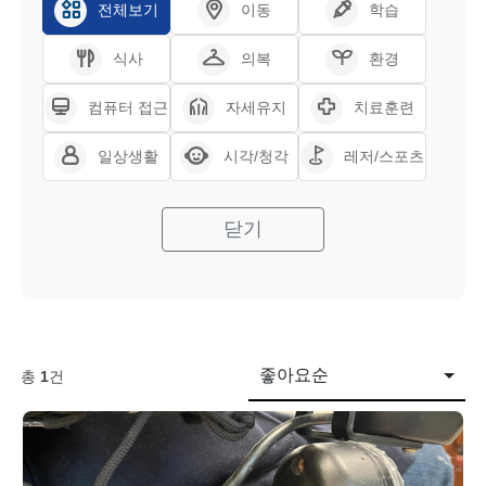
전체보기
이동
학습
식사
의복
환경
컴퓨터 접근
자세유지
치료훈련
일상생활
시각/청각
레저/스포츠
닫기
좋아요순
총
1
건