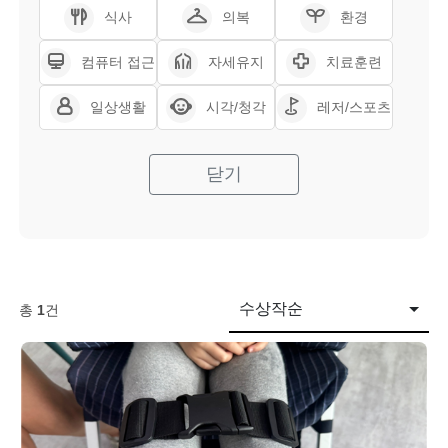
식사
의복
환경
컴퓨터 접근
자세유지
치료훈련
일상생활
시각/청각
레저/스포츠
닫기
수상작순
총
1
건