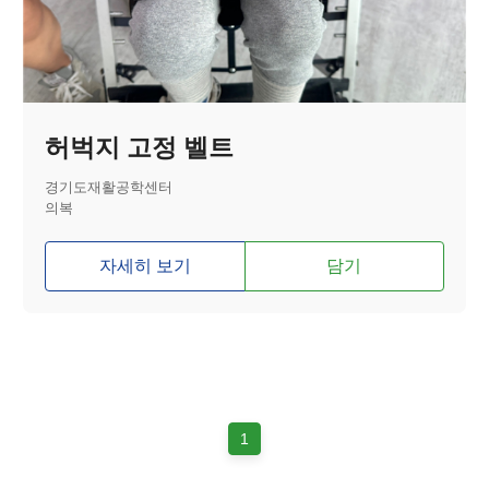
허벅지 고정 벨트
경기도재활공학센터
의복
자세히 보기
담기
1