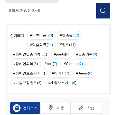
#의류리폼(
23
)
#맞춤옷(
12
)
인기태그 :
#맞춤의류(
11
)
#벨트(
11
)
#장애인맞춤의류(
11
)
#pants(
8
)
#맞춤의복(
8
)
#장애인의복(
8
)
#belt(
7
)
#Clothes(
7
)
#장애인보조기기(
7
)
#청바지(
7
)
#Jeans(
6
)
#가슴고정벨트(
6
)
#재활보조기기(
6
)
전체보기
이동
학습