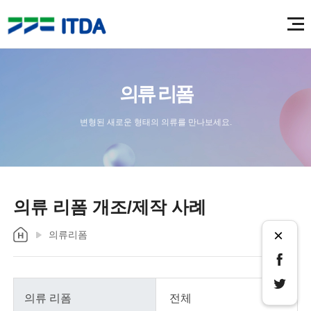
의류 리폼
변형된 새로운 형태의 의류를 만나보세요.
의류 리폼 개조/제작 사례
×
의류리폼