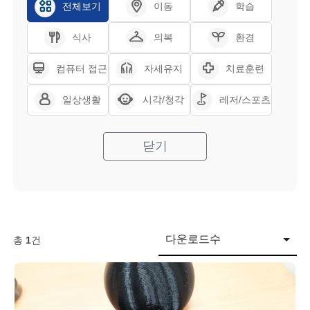
전체보기
이동
학습
식사
의복
환경
컴퓨터 접근
자세유지
치료훈련
일상생활
시각/청각
레저/스포츠
닫기
다운로드수
총
1
건