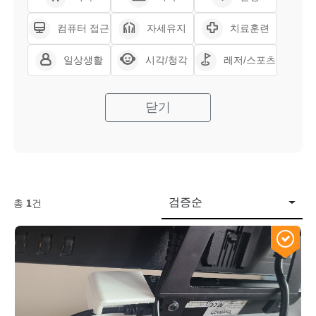
컴퓨터 접근
자세유지
치료훈련
일상생활
시각/청각
레저/스포츠
닫기
검증순
총
1
건