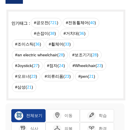
#공모전(
721
)
#전동휠체어(
40
)
인기태그 :
#손잡이(
38
)
#거치대(
36
)
#조이스틱(
36
)
#휠체어(
33
)
#an electric wheelchair(
28
)
#보조기기(
28
)
#Joystick(
27
)
#점자(
24
)
#Wheelchair(
23
)
#오프너(
23
)
#의류리폼(
23
)
#pen(
21
)
#삼성(
21
)
전체보기
이동
학습
식사
의복
환경