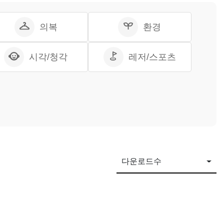
의복
환경
시각/청각
레저/스포츠
다운로드수