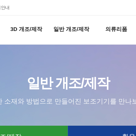
키안내
3D 개조/제작
일반 개조/제작
의류리폼
일반 개조/제작
 소재와 방법으로 만들어진 보조기기를 만나