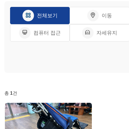
전체보기
이동
컴퓨터 접근
자세유지
총
1
건