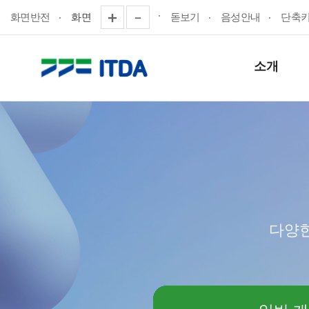
화면반전
화면
돋보기
음성안내
단축
소개
다양한