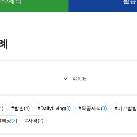
조/제작
활용
례
4
)
#발판(
4
)
#DailyLiving(
3
)
#목공제작(
3
)
#미끄럼방
릎책상(
2
)
#사격(
2
)