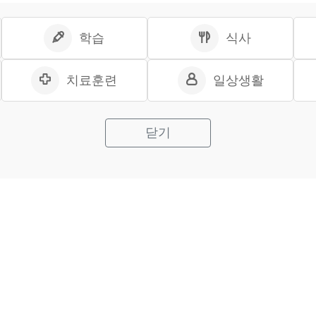
학습
식사
치료훈련
일상생활
닫기