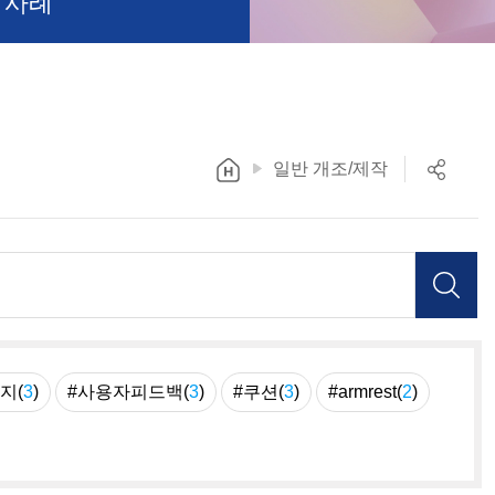
 사례
일반 개조/제작
지(
3
)
#사용자피드백(
3
)
#쿠션(
3
)
#armrest(
2
)