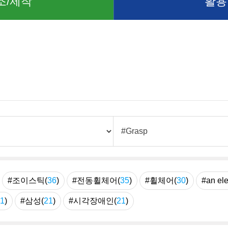
조/제작
활용
례
#조이스틱(
36
)
#전동휠체어(
35
)
#휠체어(
30
)
#an ele
1
)
#삼성(
21
)
#시각장애인(
21
)