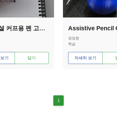
유니버셜 커프용 펜 고정 도구
장정원
학습
 보기
담기
자세히 보기
1