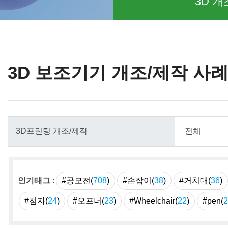
3D 개
3D 보조기기 개조/제작 사
인기태그 :
#공모전(
708
)
#손잡이(
38
)
#거치대(
36
)
#점자(
24
)
#오프너(
23
)
#Wheelchair(
22
)
#pen(
2