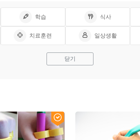
학습
식사
치료훈련
일상생활
닫기