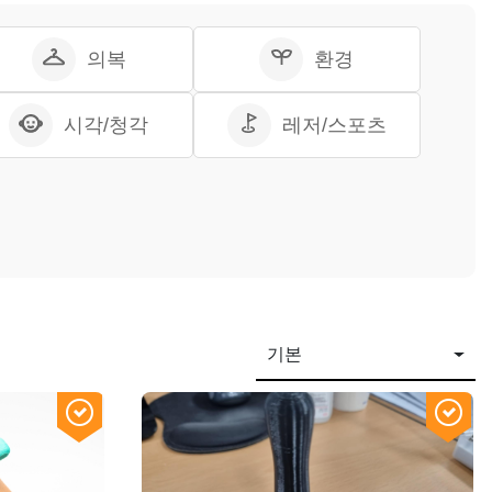
의복
환경
시각/청각
레저/스포츠
기본