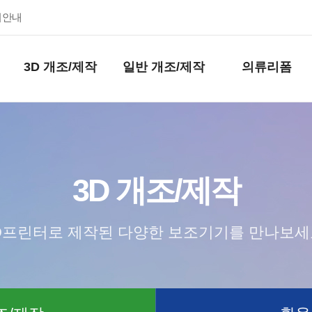
키안내
3D 개조/제작
일반 개조/제작
의류리폼
3D 개조/제작
D프린터로 제작된 다양한 보조기기를 만나보세