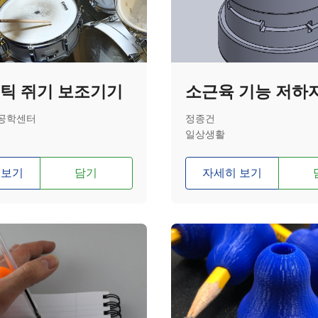
스틱 쥐기 보조기기
공학센터
정종건
일상생활
 보기
담기
자세히 보기