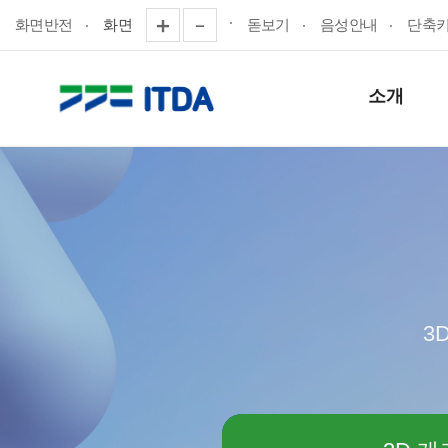
화면반전
화면
돋보기
음성안내
단축
소개
3