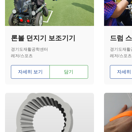
론볼 던지기 보조기기
드럼 
경기도재활공학센터
경기도재활
레저/스포츠
레저/스포츠
자세히 보기
담기
자세히