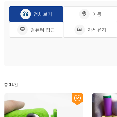
전체보기
이동
컴퓨터 접근
자세유지
총
11
건