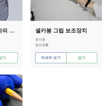
소근육 기능 저하자의 편의성을 위한 약통
셀카봉 그립 보조장치
윤이훈
일상생활
담기
자세히 보기
담기