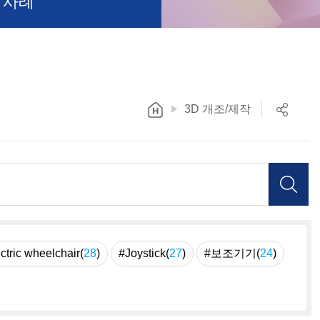
 사례
3D 개조/제작
ctric wheelchair(
28
)
#Joystick(
27
)
#보조기기(
24
)