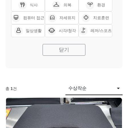
식사
의복
환경
컴퓨터 접근
자세유지
치료훈련
일상생활
시각/청각
레저/스포츠
닫기
수상작순
총
1
건