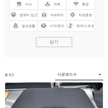
식사
의복
환경
컴퓨터 접근
자세유지
치료훈련
일상생활
시각/청각
레저/스포츠
닫기
다운로드수
총
1
건