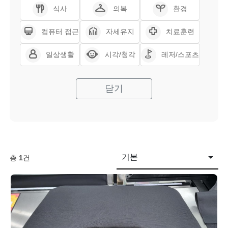
식사
의복
환경
컴퓨터 접근
자세유지
치료훈련
일상생활
시각/청각
레저/스포츠
닫기
기본
총
1
건