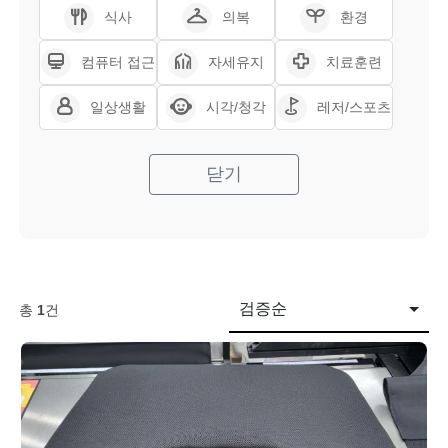
식사
의복
환경
컴퓨터 접근
자세유지
치료훈련
일상생활
시각/청각
레저/스포츠
닫기
검증순
총
1
건