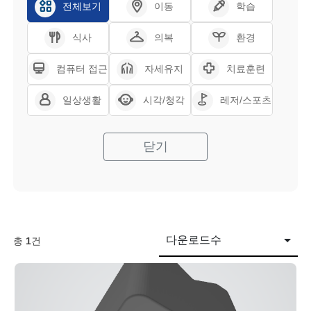
전체보기
이동
학습
식사
의복
환경
컴퓨터 접근
자세유지
치료훈련
일상생활
시각/청각
레저/스포츠
닫기
다운로드수
총
1
건