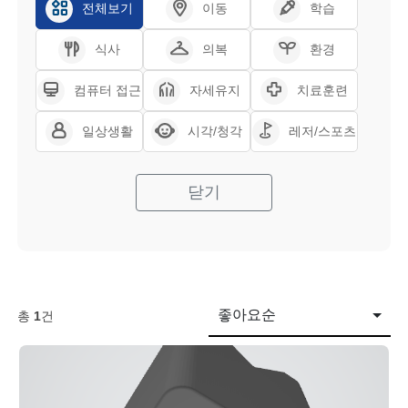
전체보기
이동
학습
식사
의복
환경
컴퓨터 접근
자세유지
치료훈련
일상생활
시각/청각
레저/스포츠
닫기
좋아요순
총
1
건