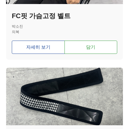
FC핏 가슴고정 벨트
박소진
의복
자세히 보기
담기