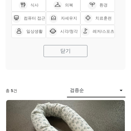
식사
의복
환경
컴퓨터 접근
자세유지
치료훈련
일상생활
시각/청각
레저/스포츠
닫기
검증순
총
5
건