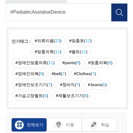
#의류리폼(
23
)
#맞춤옷(
12
)
인기태그 :
#맞춤의류(
11
)
#벨트(
11
)
#장애인맞춤의류(
11
)
#pants(
8
)
#맞춤의복(
8
)
#장애인의복(
8
)
#belt(
7
)
#Clothes(
7
)
#장애인보조기기(
7
)
#청바지(
7
)
#Jeans(
6
)
#가슴고정벨트(
6
)
#재활보조기기(
6
)
전체보기
이동
학습