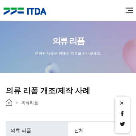
의류 리폼
변형된 새로운 형태의 의류를 만나보세요.
의류 리폼 개조/제작 사례
×
의류리폼