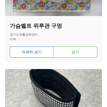
가슴벨트 위루관 구멍
경기도재활공학센터
의복
자세히 보기
담기