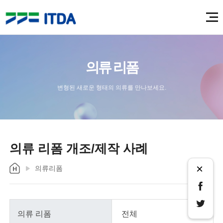
의류 리폼
변형된 새로운 형태의 의류를 만나보세요.
의류 리폼 개조/제작 사례
×
의류리폼