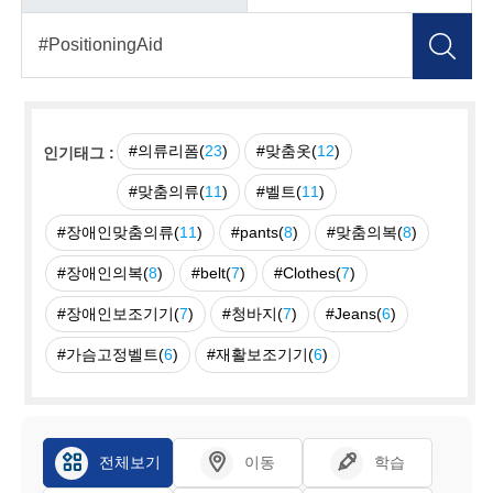
#의류리폼(
23
)
#맞춤옷(
12
)
인기태그 :
#맞춤의류(
11
)
#벨트(
11
)
#장애인맞춤의류(
11
)
#pants(
8
)
#맞춤의복(
8
)
#장애인의복(
8
)
#belt(
7
)
#Clothes(
7
)
#장애인보조기기(
7
)
#청바지(
7
)
#Jeans(
6
)
#가슴고정벨트(
6
)
#재활보조기기(
6
)
전체보기
이동
학습