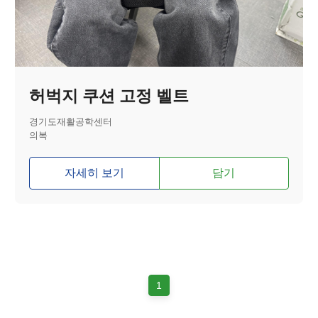
허벅지 쿠션 고정 벨트
경기도재활공학센터
의복
자세히 보기
담기
1