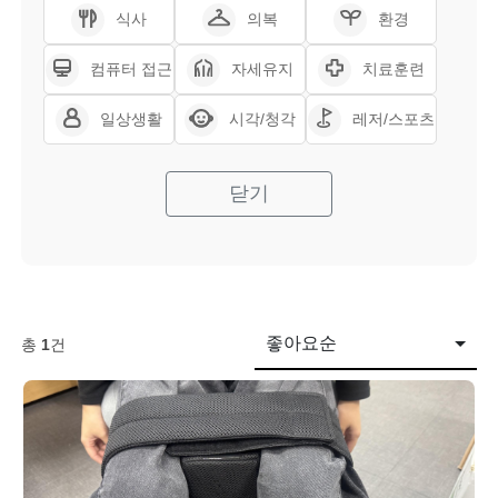
식사
의복
환경
컴퓨터 접근
자세유지
치료훈련
일상생활
시각/청각
레저/스포츠
닫기
좋아요순
총
1
건