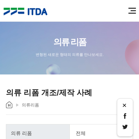
의류 리폼
변형된 새로운 형태의 의류를 만나보세요.
의류 리폼 개조/제작 사례
×
의류리폼