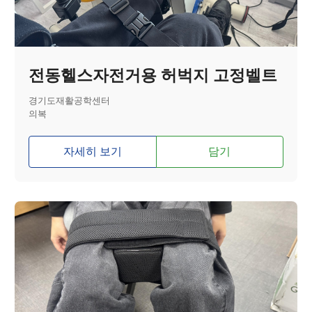
전동헬스자전거용 허벅지 고정벨트
경기도재활공학센터
의복
자세히 보기
담기