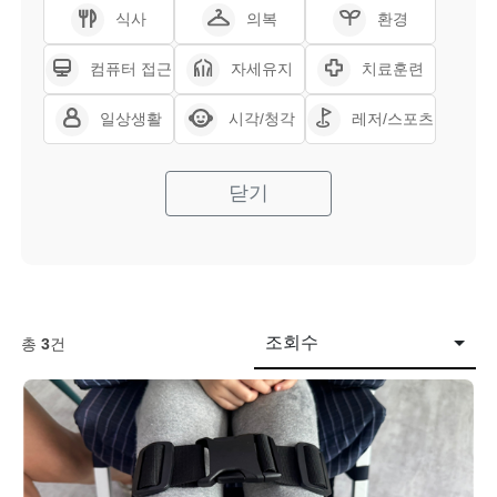
식사
의복
환경
컴퓨터 접근
자세유지
치료훈련
일상생활
시각/청각
레저/스포츠
닫기
조회수
총
3
건