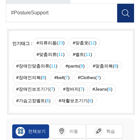
#의류리폼(
23
)
#맞춤옷(
12
)
인기태그 :
#맞춤의류(
11
)
#벨트(
11
)
#장애인맞춤의류(
11
)
#pants(
8
)
#맞춤의복(
8
)
#장애인의복(
8
)
#belt(
7
)
#Clothes(
7
)
#장애인보조기기(
7
)
#청바지(
7
)
#Jeans(
6
)
#가슴고정벨트(
6
)
#재활보조기기(
6
)
전체보기
이동
학습