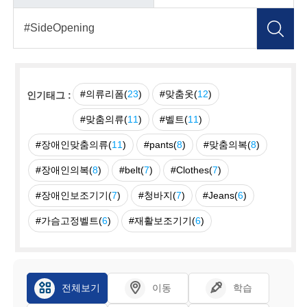
#의류리폼(
23
)
#맞춤옷(
12
)
인기태그 :
#맞춤의류(
11
)
#벨트(
11
)
#장애인맞춤의류(
11
)
#pants(
8
)
#맞춤의복(
8
)
#장애인의복(
8
)
#belt(
7
)
#Clothes(
7
)
#장애인보조기기(
7
)
#청바지(
7
)
#Jeans(
6
)
#가슴고정벨트(
6
)
#재활보조기기(
6
)
전체보기
이동
학습