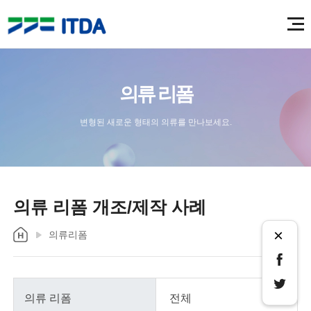
의류 리폼
변형된 새로운 형태의 의류를 만나보세요.
의류 리폼 개조/제작 사례
×
의류리폼