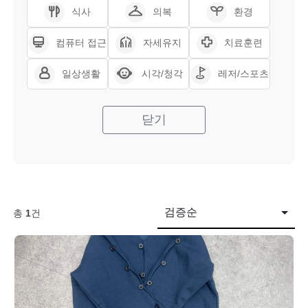
식사
의복
환경
컴퓨터 접근
자세유지
치료훈련
일상생활
시각/청각
레저/스포츠
닫기
검증순
총
1
건