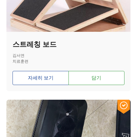
스트레칭 보드
김서연
치료훈련
자세히 보기
담기