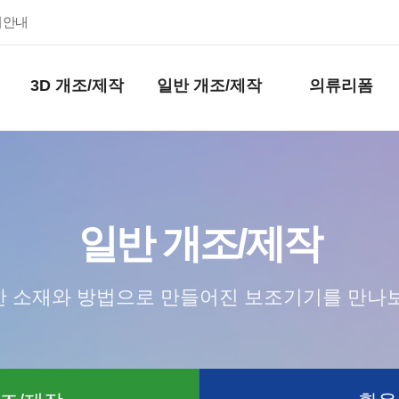
키안내
3D 개조/제작
일반 개조/제작
의류리폼
일반 개조/제작
 소재와 방법으로 만들어진 보조기기를 만나