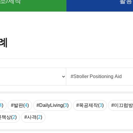
조/제작
활용
례
4
)
#발판(
4
)
#DailyLiving(
3
)
#목공제작(
3
)
#미끄럼방
릎책상(
2
)
#사격(
2
)