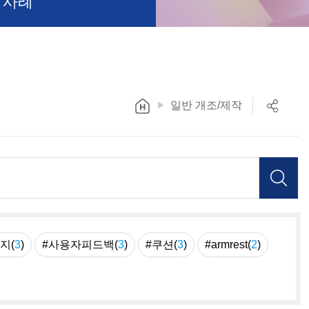
 사례
일반 개조/제작
지(
3
)
#사용자피드백(
3
)
#쿠션(
3
)
#armrest(
2
)