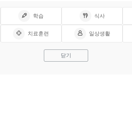
학습
식사
치료훈련
일상생활
닫기