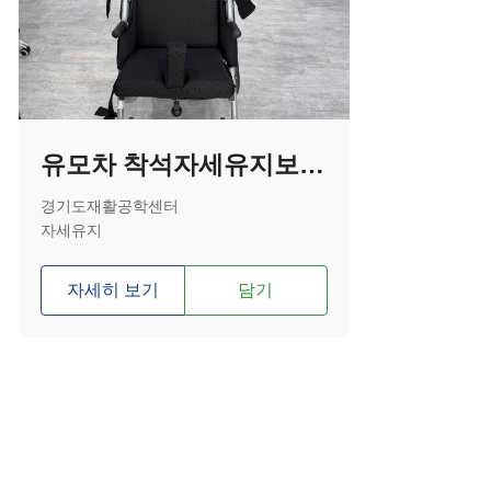
유모차 착석자세유지보조기기
경기도재활공학센터
자세유지
자세히 보기
담기