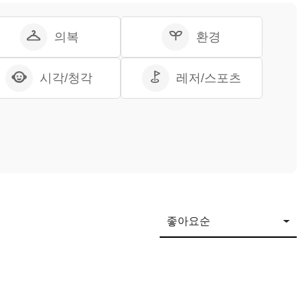
의복
환경
시각/청각
레저/스포츠
좋아요순