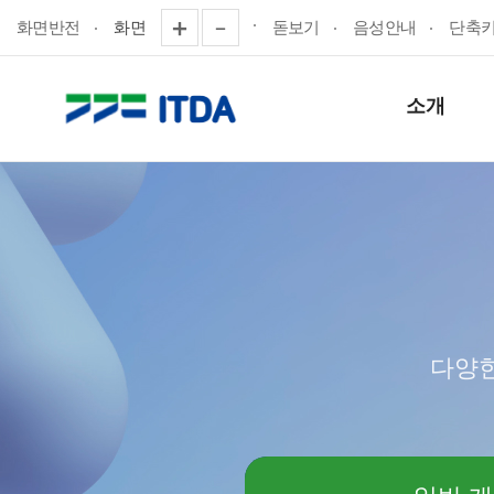
화면반전
화면
돋보기
음성안내
단축
소개
다양한