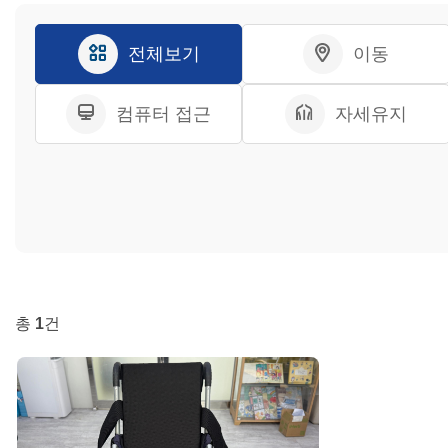
전체보기
이동
컴퓨터 접근
자세유지
총
1
건