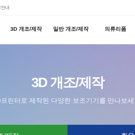
키안내
3D 개조/제작
일반 개조/제작
의류리폼
3D 개조/제작
D프린터로 제작된 다양한 보조기기를 만나보세