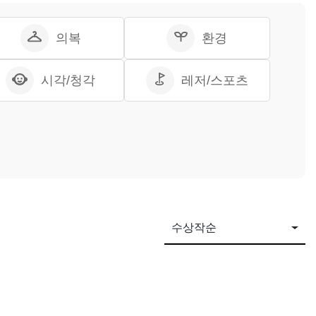
의복
환경
시각/청각
레저/스포츠
수상작순