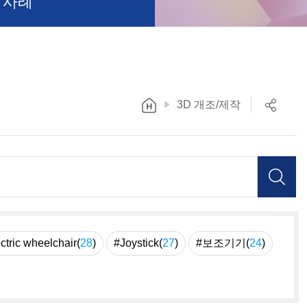
 사례
3D 개조/제작
ctric wheelchair(
28
)
#Joystick(
27
)
#보조기기(
24
)