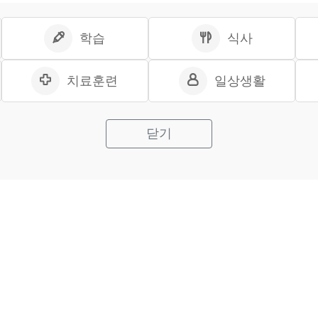
학습
식사
치료훈련
일상생활
닫기