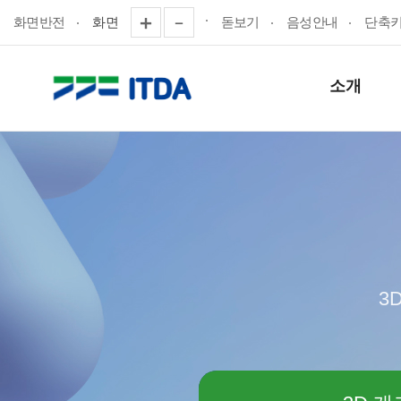
화면반전
화면
돋보기
음성안내
단축
소개
3