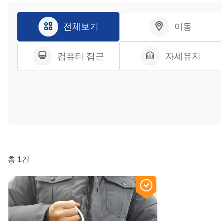
전체보기
이동
컴퓨터 접근
자세유지
총
1
건