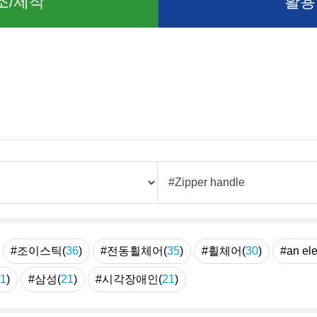
조/제작
활용
례
#조이스틱(
36
)
#전동휠체어(
35
)
#휠체어(
30
)
#an ele
1
)
#삼성(
21
)
#시각장애인(
21
)