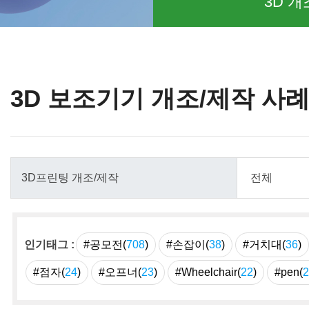
3D 개
3D 보조기기 개조/제작 사
인기태그 :
#공모전(
708
)
#손잡이(
38
)
#거치대(
36
)
#점자(
24
)
#오프너(
23
)
#Wheelchair(
22
)
#pen(
2