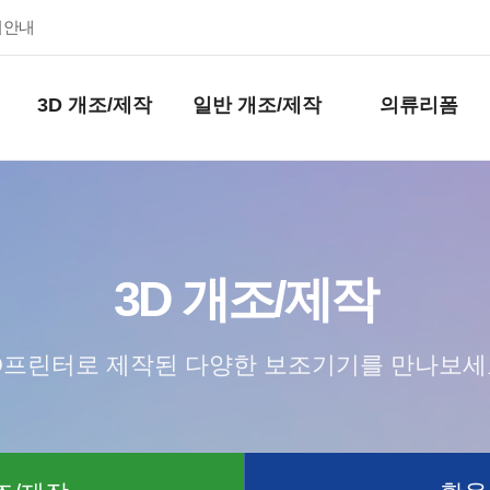
키안내
3D 개조/제작
일반 개조/제작
의류리폼
3D 개조/제작
D프린터로 제작된 다양한 보조기기를 만나보세