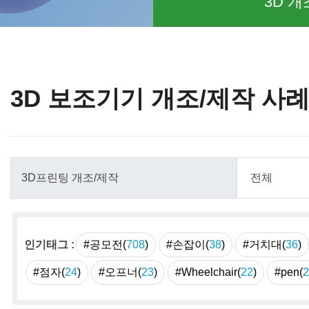
3D 개
3D 보조기기 개조/제작 사
인기태그 :
#공모전(
708
)
#손잡이(
38
)
#거치대(
36
)
#점자(
24
)
#오프너(
23
)
#Wheelchair(
22
)
#pen(
2