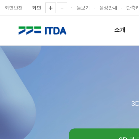
화면반전
화면
돋보기
음성안내
단축
소개
3