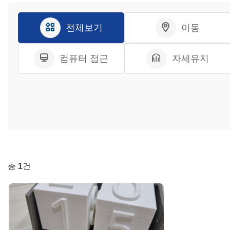
전체보기
이동
컴퓨터 접근
자세유지
총
1
건