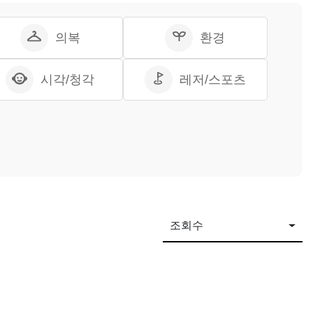
의복
환경
시각/청각
레저/스포츠
조회수