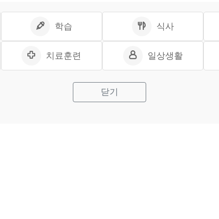
학습
식사
치료훈련
일상생활
닫기