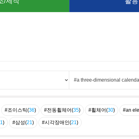
조/제작
활용
례
#조이스틱(
36
)
#전동휠체어(
35
)
#휠체어(
30
)
#an ele
1
)
#삼성(
21
)
#시각장애인(
21
)