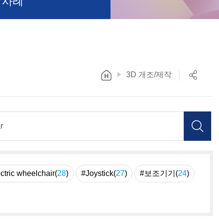
 사례
3D 개조/제작
ctric wheelchair(
28
)
#Joystick(
27
)
#보조기기(
24
)