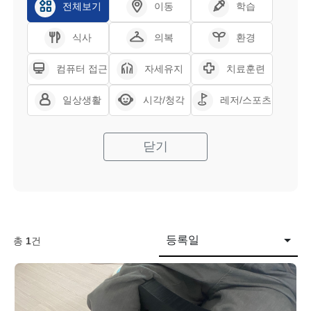
전체보기
이동
학습
식사
의복
환경
컴퓨터 접근
자세유지
치료훈련
일상생활
시각/청각
레저/스포츠
닫기
등록일
총
1
건