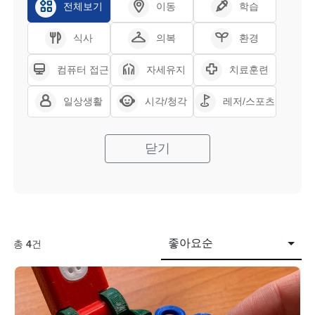
전체보기
이동
학습
식사
의복
환경
컴퓨터 접근
자세유지
치료훈련
일상생활
시각/청각
레저/스포츠
닫기
좋아요순
총
4
건