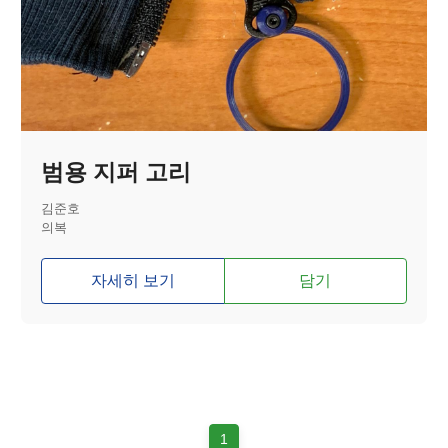
범용 지퍼 고리
김준호
의복
자세히 보기
담기
1