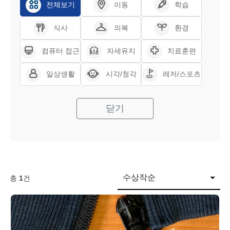
전체보기
이동
학습
식사
의복
환경
컴퓨터 접근
자세유지
치료훈련
일상생활
시각/청각
레저/스포츠
닫기
수상작순
총
1
건