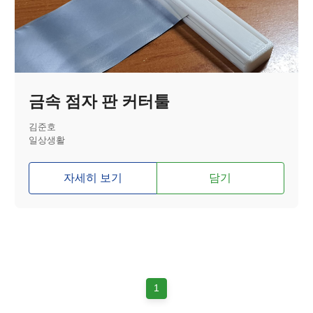
금속 점자 판 커터툴
김준호
일상생활
자세히 보기
담기
1