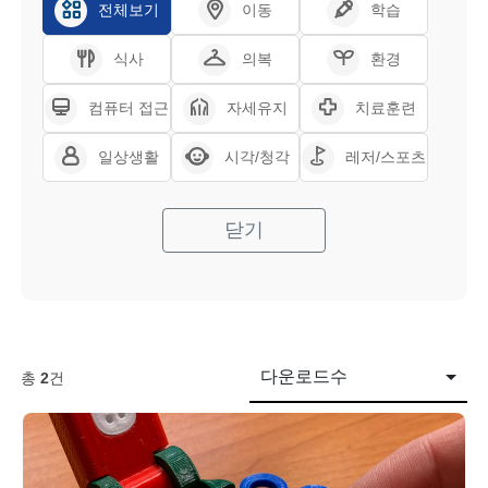
전체보기
이동
학습
식사
의복
환경
컴퓨터 접근
자세유지
치료훈련
일상생활
시각/청각
레저/스포츠
닫기
다운로드수
총
2
건