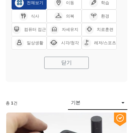
전체보기
이동
학습
식사
의복
환경
컴퓨터 접근
자세유지
치료훈련
일상생활
시각/청각
레저/스포츠
닫기
기본
총
1
건