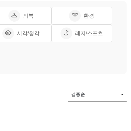
의복
환경
시각/청각
레저/스포츠
검증순