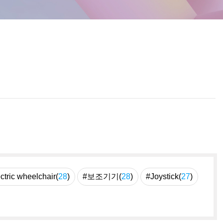
ctric wheelchair(
28
)
#보조기기(
28
)
#Joystick(
27
)