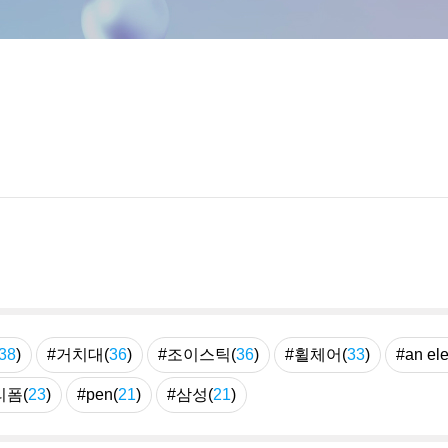
38
)
#거치대(
36
)
#조이스틱(
36
)
#휠체어(
33
)
#an ele
리폼(
23
)
#pen(
21
)
#삼성(
21
)