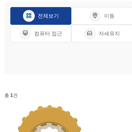
전체보기
이동
컴퓨터 접근
자세유지
총
1
건