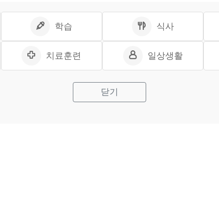
학습
식사
치료훈련
일상생활
닫기