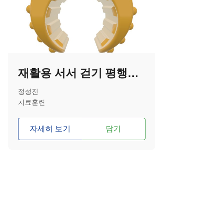
재활용 서서 걷기 평행봉_안전 손잡이
정성진
치료훈련
자세히 보기
담기