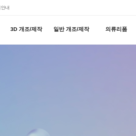
키안내
3D 개조/제작
일반 개조/제작
의류리폼