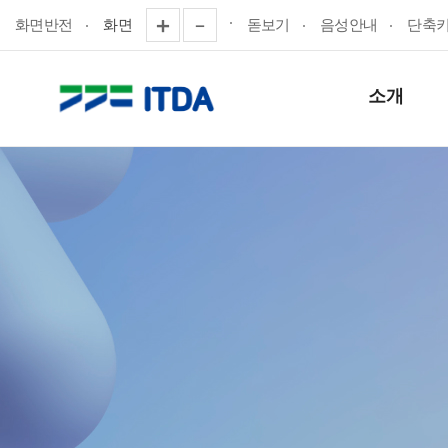
화면반전
화면
돋보기
음성안내
단축
소개