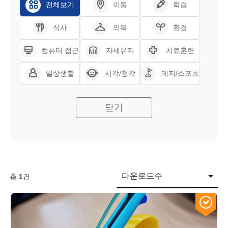
전체보기
이동
학습
식사
의복
환경
컴퓨터 접근
자세유지
치료훈련
일상생활
시각/청각
레저/스포츠
닫기
다운로드수
총
1
건