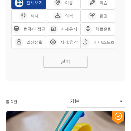
전체보기
이동
학습
식사
의복
환경
컴퓨터 접근
자세유지
치료훈련
일상생활
시각/청각
레저/스포츠
닫기
기본
총
1
건