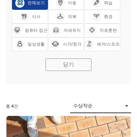
전체보기
이동
학습
식사
의복
환경
컴퓨터 접근
자세유지
치료훈련
일상생활
시각/청각
레저/스포츠
닫기
수상작순
총
4
건