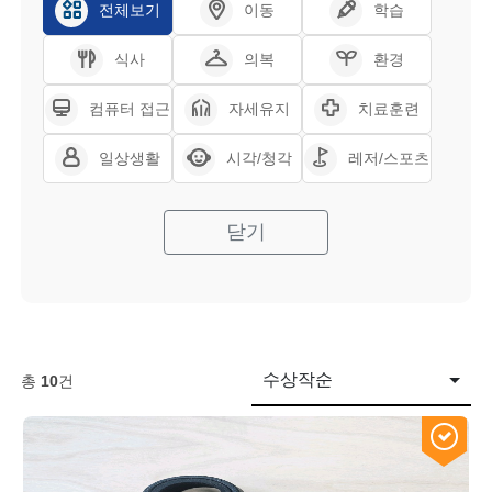
전체보기
이동
학습
식사
의복
환경
컴퓨터 접근
자세유지
치료훈련
일상생활
시각/청각
레저/스포츠
닫기
수상작순
총
10
건