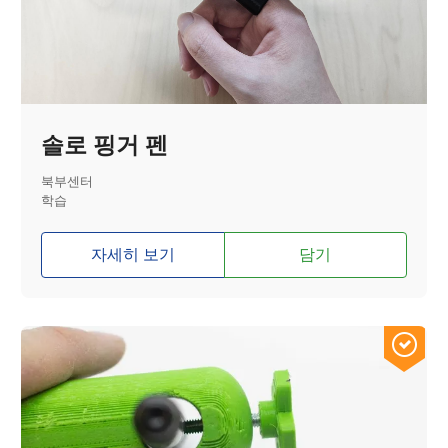
솔로 핑거 펜
북부센터
학습
자세히 보기
담기