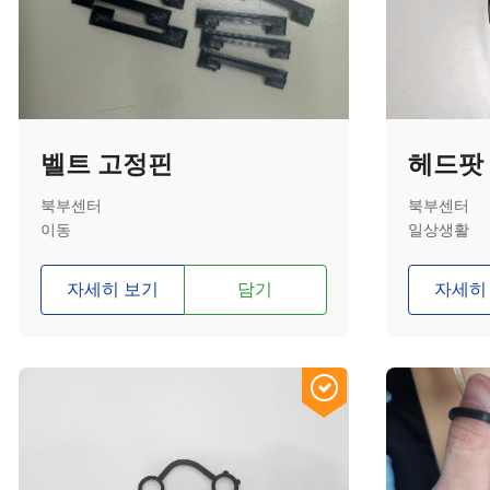
벨트 고정핀
헤드팟
북부센터
북부센터
이동
일상생활
자세히 보기
담기
자세히