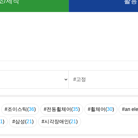
조/제작
활용
례
#조이스틱(
36
)
#전동휠체어(
35
)
#휠체어(
30
)
#an ele
1
)
#삼성(
21
)
#시각장애인(
21
)