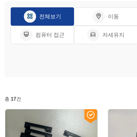
전체보기
이동
컴퓨터 접근
자세유지
총
17
건