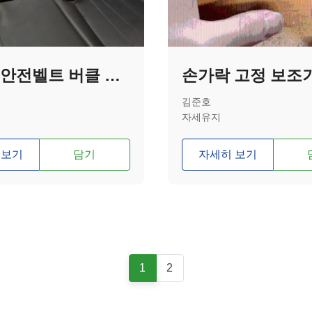
자동차 안전벨트 버클 고정장치
손가락 고정 보조
김준호
자세유지
 보기
담기
자세히 보기
1
2