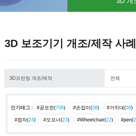
3D 개
3D 보조기기 개조/제작 사
인기태그 :
#공모전(
708
)
#손잡이(
38
)
#거치대(
36
)
#점자(
24
)
#오프너(
23
)
#Wheelchair(
22
)
#pen(
2