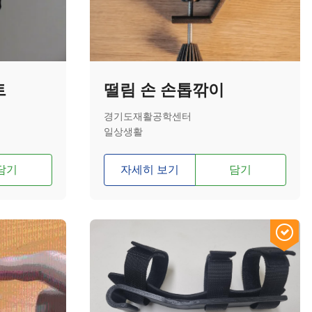
트
떨림 손 손톱깎이
경기도재활공학센터
일상생활
담기
자세히 보기
담기