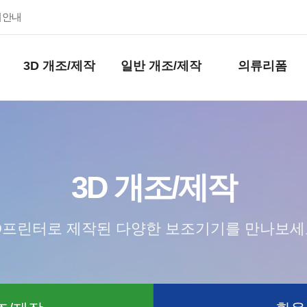
키안내
3D 개조/제작
일반 개조/제작
의류리폼
3D 개조/제작
D프린터로 제작된 다양한 보조기기를 만나보세