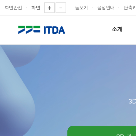
화면반전
화면
돋보기
음성안내
단축
소개
3