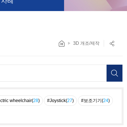
 사례
3D 개조/제작
ctric wheelchair(
28
)
#Joystick(
27
)
#보조기기(
24
)