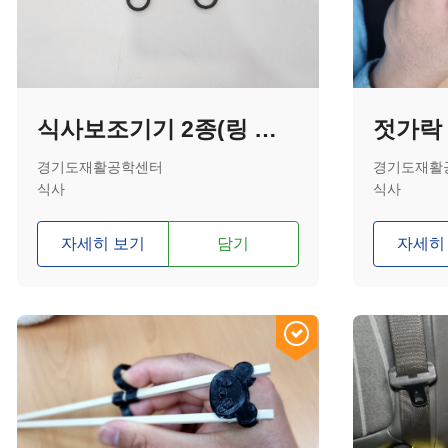
식사보조기기 2종(링 연결형, 손가락 고정형)
젓가락
경기도재활공학센터
경기도재활
식사
식사
자세히 보기
담기
자세히