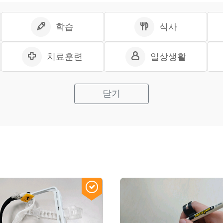
학습
식사
치료훈련
일상생활
닫기