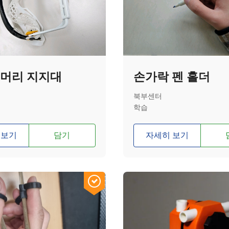
 머리 지지대
손가락 펜 홀더
북부센터
학습
 보기
담기
자세히 보기