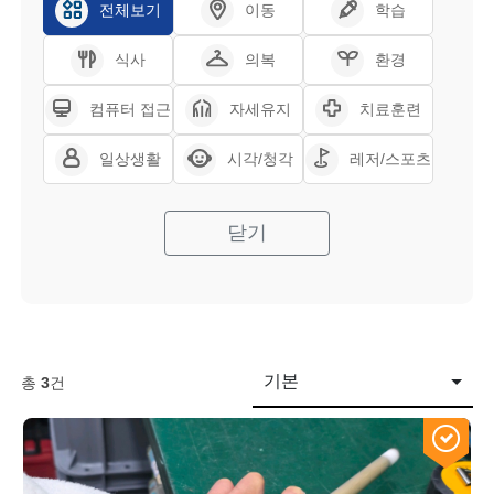
전체보기
이동
학습
식사
의복
환경
컴퓨터 접근
자세유지
치료훈련
일상생활
시각/청각
레저/스포츠
닫기
기본
총
3
건