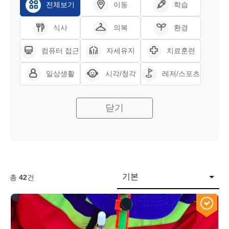
전체보기
이동
학습
식사
의복
환경
컴퓨터 접근
자세유지
치료훈련
일상생활
시각/청각
레저/스포츠
닫기
기본
총
42
건