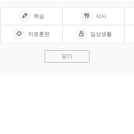
학습
식사
치료훈련
일상생활
닫기