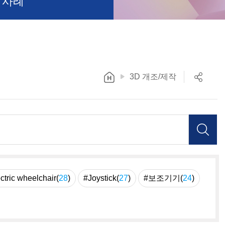
 사례
3D 개조/제작
ctric wheelchair(
28
)
#Joystick(
27
)
#보조기기(
24
)