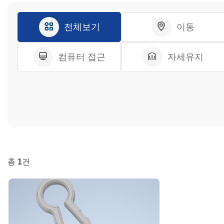
전체보기
이동
컴퓨터 접근
자세유지
총
1
건