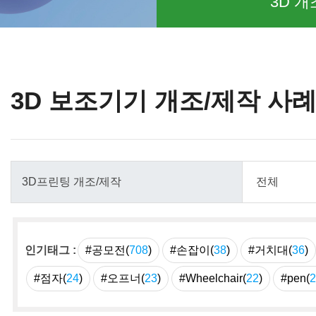
3D 개
3D 보조기기 개조/제작 사
인기태그 :
#공모전(
708
)
#손잡이(
38
)
#거치대(
36
)
#점자(
24
)
#오프너(
23
)
#Wheelchair(
22
)
#pen(
2