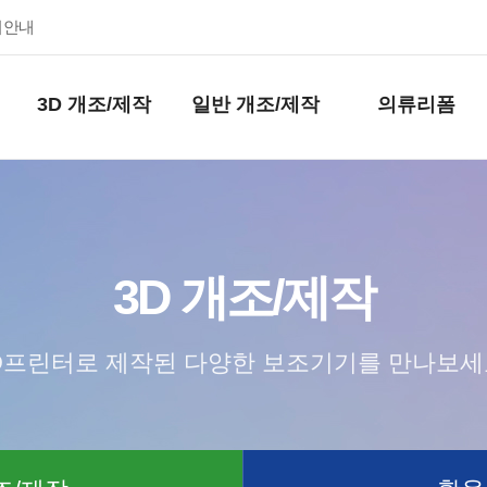
키안내
3D 개조/제작
일반 개조/제작
의류리폼
3D 개조/제작
D프린터로 제작된 다양한 보조기기를 만나보세