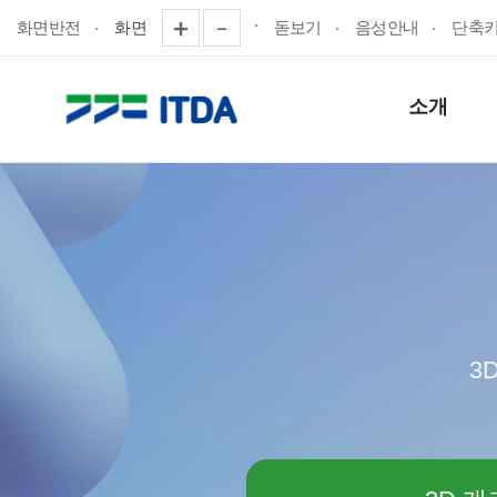
화면반전
화면
돋보기
음성안내
단축
소개
3