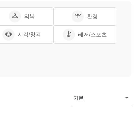
의복
환경
시각/청각
레저/스포츠
기본