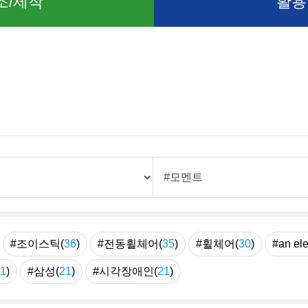
조/제작
활용
례
#조이스틱(
36
)
#전동휠체어(
35
)
#휠체어(
30
)
#an ele
1
)
#삼성(
21
)
#시각장애인(
21
)